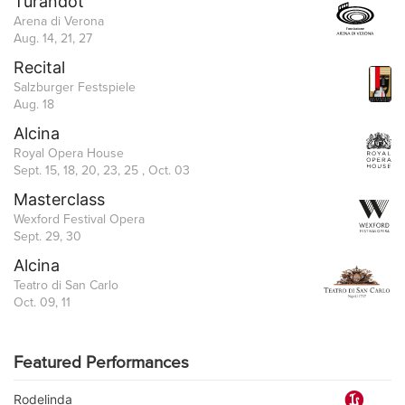
Turandot
Arena di Verona
Aug. 14, 21, 27
Recital
Salzburger Festspiele
Aug. 18
Alcina
Royal Opera House
Sept. 15, 18, 20, 23, 25 , Oct. 03
Masterclass
Wexford Festival Opera
Sept. 29, 30
Alcina
Teatro di San Carlo
Oct. 09, 11
Featured Performances
Rodelinda