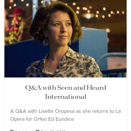
Q&A with Seen and Heard
International
A Q&A with Lisette Oropesa as she returns to La
Opera for Orfeo Ed Euridice