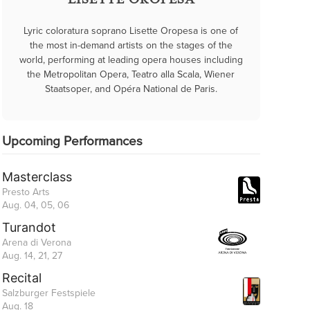
LISETTE OROPESA
Lyric coloratura soprano Lisette Oropesa is one of
the most in-demand artists on the stages of the
world, performing at leading opera houses including
the Metropolitan Opera, Teatro alla Scala, Wiener
Staatsoper, and Opéra National de Paris.
Upcoming Performances
Masterclass
Presto Arts
Aug. 04, 05, 06
Turandot
Arena di Verona
Aug. 14, 21, 27
Recital
Salzburger Festspiele
Aug. 18