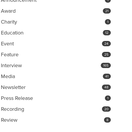
Award
21
Charity
1
Education
12
Event
24
Feature
25
Interview
165
Media
41
Newsletter
48
Press Release
1
Recording
20
Review
8