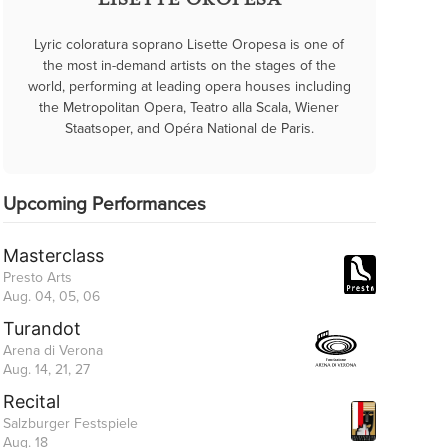
LISETTE OROPESA
Lyric coloratura soprano Lisette Oropesa is one of
the most in-demand artists on the stages of the
world, performing at leading opera houses including
the Metropolitan Opera, Teatro alla Scala, Wiener
Staatsoper, and Opéra National de Paris.
Upcoming Performances
Masterclass
Presto Arts
Aug. 04, 05, 06
Turandot
Arena di Verona
Aug. 14, 21, 27
Recital
Salzburger Festspiele
Aug. 18