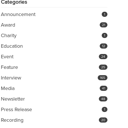
Categories
Announcement
1
Award
21
Charity
1
Education
12
Event
24
Feature
25
Interview
165
Media
41
Newsletter
48
Press Release
1
Recording
20