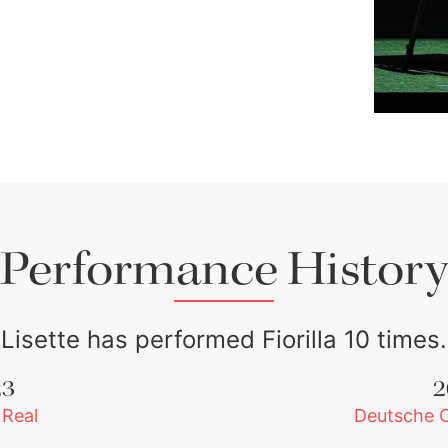
Lisette Oro
May 24, 20
Performance History
Lisette has performed Fiorilla 10 times.
23
2
 Real
Deutsche 