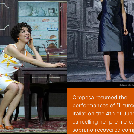
- que deriva en dúo - de
segundo acto, Scusate..
Trovarvi sola... Credete
allefemmine. Y, por su p
en su aria final, donde v
poner en juego variacio
medidas, sutiles, agudo
descollante, no tanto el
cierre, con un timbre
Lisette Oropesa
Downlo
centelleante, de bello vi
May 24, 2023
Ja
derrochando comedia,
salpicada del justo pate
Oropesa resumed the
ensioni/teatrale/madrid-
para intentar entender e
performances of “Il turc
qué de su arrepentimien
Italia” on the 4th of Jun
cancelling her premiere
Opera Wire
pesa
Download Full Size
soprano recovered comp
23
Javier del Real