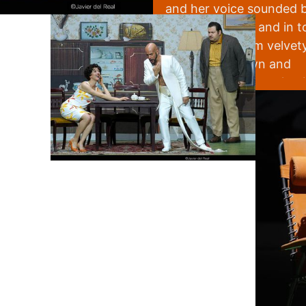
and her voice sounded b
with harmonics and in t
shape. Her warm velvet
sound has grown and
possesses more project
without compromising t
Lisette Oropesa, Alex Esposito and Misha Kiria
high register as all her
Download Full Size
beautiful and stylish var
May 24, 2023
Javier del Real
on the repetitions insist
the higher range of her 
including fast scales, st
and mezza voice high n