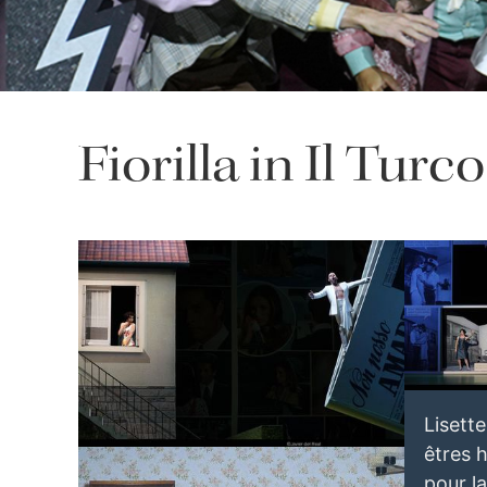
Fiorilla in Il Turco
Lisette Orop
May 24, 20
Lisette Oropesa
Download Full Size
May 24, 2023
Javier del Real
Lisett
êtres h
pour la