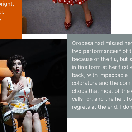
right,
op
Lisette Oropesa
Download Full Size
y
Feb. 21, 2010
Steven Harris
ion
Oropesa had missed her 
he
two performances* of t
because of the flu, but
iations
in fine form at her first
ed in
Broadway World
back, with impeccable
voice,
coloratura and the com
accato
chops that most of the
otes.
calls for, and the heft f
regrets at the end. I don
know how the others w
sung in her absence (he
primary alternate, sopr