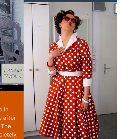
l
parlo solo dell’aria di sortita o
.
del rondò finale, ma anche del
primo duetto con Geronio.
uesto,
Applauditissima,
olvió a
meritatamente.
nes
 de
ad Full Size
brato y
vier del Real
tismo
l por
o in
to.
e after
. The
letely,