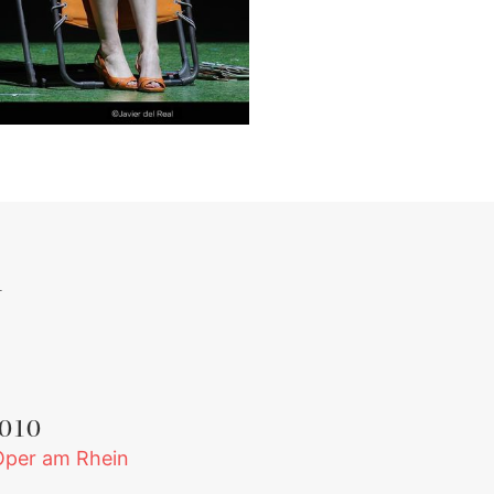
Sara Blanch, and her alt
Sabina Puertolas), but
pesa
Download Full Size
Oropesa--so familiar to
23
Javier del Real
audiences in more dram
roles--was simply peach
even though her charac
was not exactly sympat
for much of the piece.
*I only missed my open
night performance, not
performances.
010
Oper am Rhein