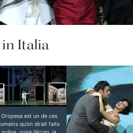
 in Italia
esa, Alex Esposito and Paola Gardina
Download Full Size
23
Javier del Real
e Oropesa est un de ces
umains qu’on dirait faits
 scène, voire l’écran, la