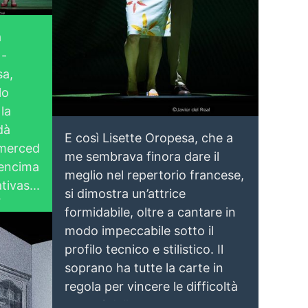
a
 -
sa,
Lisette Oropesa and Misha Kiria
Download Full Size
lo
May 24, 2023
Javier del Real
 la
dà
E così Lisette Oropesa, che a
 merced
me sembrava finora dare il
 encima
meglio nel repertorio francese,
tivas...
si dimostra un’attrice
Conessi all'Opera
ó en
formidabile, oltre a cantare in
 con
modo impeccabile sotto il
te del
profilo tecnico e stilistico. Il
 su
soprano ha tutte la carte in
regola per vincere le difficoltà
terceto
enormi della sua parte: e non