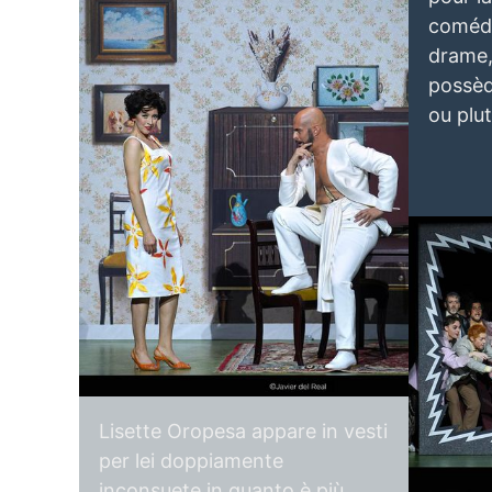
comédie
drame,
possèd
ou plu
Lisette Oropesa and Alex Esposito
Download Full Size
May 24, 2023
Javier del Real
Lisette Oro
Lisette Oropesa appare in vesti
May 24, 20
per lei doppiamente
inconsuete in quanto è più