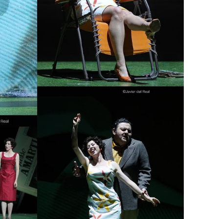
Lisette Oropesa
Download Full Size
May 24, 2023
Javier del Real
ad Full Size
vier del Real
a Gardina
ad Full Size
vier del Real