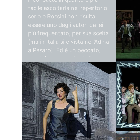
facile ascoltarla nel repertorio
Opera Click
serio e Rossini non risulta
essere uno degli autori da lei
più frequentato, per sua scelta
(ma in Italia si è vista nell’Adina
Lisette Oro
a Pesaro). Ed è un peccato,
May 24, 20
perché come attrice brillante è
spigliatissima e si cala in
maniera del tutto convincente
nell’impostazione registica: si
capisce che si sta divertendo e
riesce a comunicarlo al
pubblico. Il timbro è luminoso,
Lisette Oro
le agilità sicure, la verve
May 24, 20
impagabile; a voler essere
pignoli si può individuare