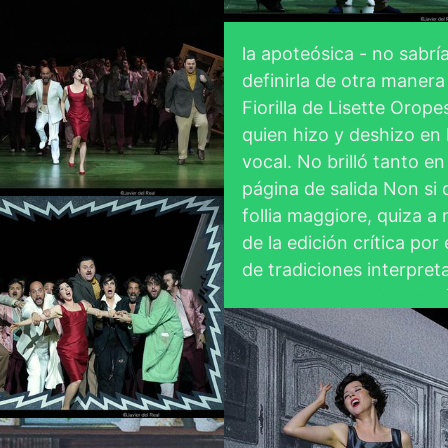
la apoteósica - no sabrí
definirla de otra manera
Fiorilla de Lisette Orope
quien hizo y deshizo en 
Platea Magazine
pesa
Download Full Size
vocal. No brilló tanto en
23
Javier del Real
página de salida Non si 
follia maggiore, quiza a
de la edición crítica por
de tradiciones interpreta
pero, su voz se despleg
frescura, luminosidad y
ese carácter efervescen
pesa
Download Full Size
personaje en el dúo con
23
Javier del Real
marido Per piacere alla
signora, así como en el 