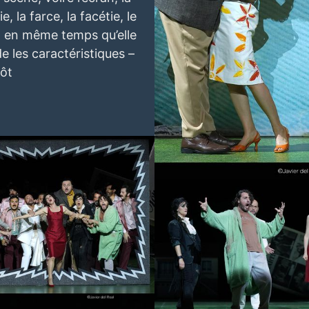
, la farce, la facétie, le
Concerto Net
 en même temps qu’elle
e les caractéristiques –
tôt
Lisette Oropesa and Misha Kiria
Downlo
May 24, 2023
Ja
pesa
Download Full Size
Lisette Oropesa, Florian Sempey and Paol
23
Javier del Real
Downlo
May 24, 2023
Ja