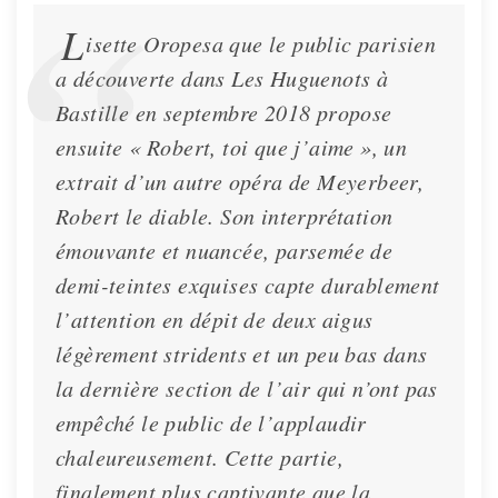
L
isette Oropesa que le public parisien
🌷 Spring 2024 Newsletter
a découverte dans Les Huguenots à
Newsletter
April 7, 2024
Bastille en septembre 2018 propose
ensuite « Robert, toi que j’aime », un
extrait d’un autre opéra de Meyerbeer,
Robert le diable. Son interprétation
émouvante et nuancée, parsemée de
demi-teintes exquises capte durablement
l’attention en dépit de deux aigus
légèrement stridents et un peu bas dans
la dernière section de l’air qui n’ont pas
empêché le public de l’applaudir
chaleureusement. Cette partie,
finalement plus captivante que la