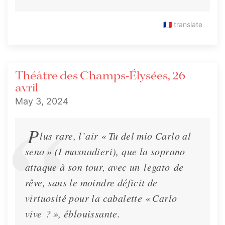
🇫🇷
translate
Théâtre des Champs-Élysées, 26
avril
May 3, 2024
P
lus rare, l’air «
Tu del mio Carlo al
seno
» (
I masnadieri
), que la soprano
attaque à son tour, avec un
legato
de
rêve, sans le moindre déficit de
virtuosité pour la cabalette «
Carlo
vive ?
», éblouissante.