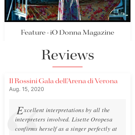
Feature - iO Donna Magazine
Lisette is interviewed in iO Donna Magazine
Reviews
Interview
Aug. 1, 2020
Il Rossini Gala dell’Arena di Verona
Aug. 15, 2020
E
xcellent interpretations by all the
interpreters involved. Lisette Oropesa
confirms herself as a singer perfectly at