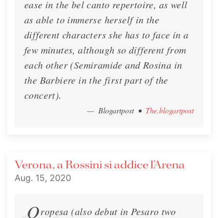
ease in the bel canto repertoire, as well
as able to immerse herself in the
different characters she has to face in a
few minutes, although so different from
each other (Semiramide and Rosina in
🌻 Lisette's Summer 2020
the Barbiere in the first part of the
Newsletter!
concert).
— Blogartpost
•
The.blogartpost
🌻 Lisette's Summer 2020 Newsletter!
Newsletter
July 7, 2020
Verona, a Rossini si addice l’Arena
Aug. 15, 2020
O
ropesa (also debut in Pesaro two