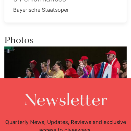
Bayerische Staatsoper
Photos
Newsletter
Lisette Oropesa, Benjamin Bruns, Matthew Grills and
Kathleen Kim
Quarterly News, Updates, Reviews and exclusive
Download Full Size
access to giveaways.