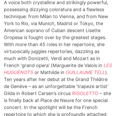
A voice both crystalline and strikingly powerful,
possessing dizzying coloratura and a flawless
technique: from Milan to Vienna, and from New
York to Rio, via Munich, Madrid or Tokyo, the
American soprano of Cuban descent Lisette
Oropesa is fought over by the greatest stages.
With more than 45 roles in her repertoire, she
virtuosically juggles repertories, dazzling as
much with Donizetti, Verdi and Mozart as in
French ‘grand opera’ (Marguerite de Valois in
LES
HUGUENOTS
or Mathilde in
GUILLAUME TELL
).
Ten years after her debut at the Grand Théâtre
de Genève – as an unforgettable ‘trapeze artist’
Gilda in Robert Carsen’s circus
RIGOLETTO
– she
is finally back at Place de Neuve for one special
concert. In the spotlight will be the French
repertoire to which she is profoundly attached,