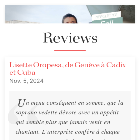
Reviews
Lisette Oropesa, de Genève à Cadix
et Cuba
Nov. 5, 2024
🍂 2024 - Fall Newsletter
U
n menu conséquent en somme, que la
Welcome to my Fall 2024 Newsletter!
soprano vedette dévore avec un appétit
Newsletter
Nov. 1, 2024
qui semble plus que jamais venir en
chantant. L’interprète confère à chaque