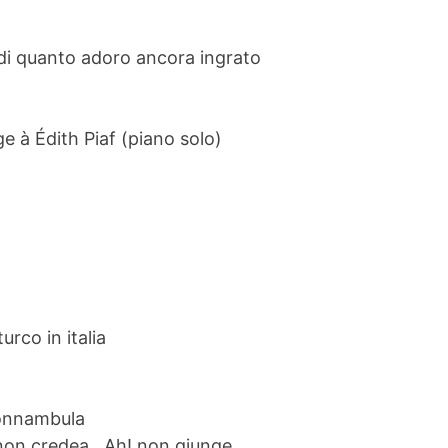
i quanto adoro ancora ingrato
 à Édith Piaf (piano solo)
 turco in italia
onnambula
 non credea...Ah! non giunge