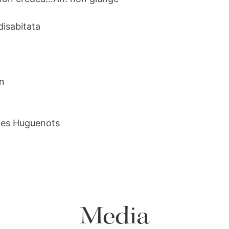
 disabitata
n
Les Huguenots
Media