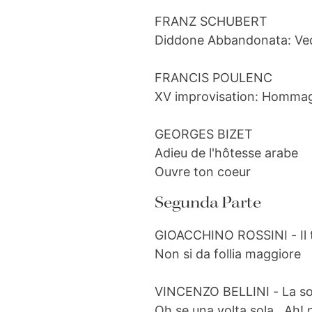
FRANZ SCHUBERT
Diddone Abbandonata: Ved
FRANCIS POULENC
XV improvisation: Hommage
GEORGES BIZET
Adieu de l'hôtesse arabe
Ouvre ton coeur
Segunda Parte
GIOACCHINO ROSSINI
- Il
Non si da follia maggiore
VINCENZO BELLINI
- La s
Oh se una volta sola...Ah!