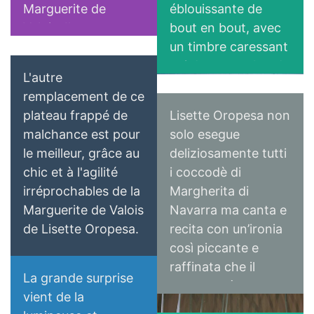
interpretadas con
Marguerite de
éblouissante de
también es un gozo.
excelente precisión.
Valois. Ihre
bout en bout, avec
Lisette Oropesa
Su primera
Quizás se podría
berüchtigt
un timbre caressant
Download Full Size
aparición nos
pedir más cuerpo a
schwierige Arie „O
qui demeure chaud
deslumbra, sus
L'autre
su voz, pero su
beau pays de la
jusque dans les
coloraturas y trinos
remplacement de ce
interpretación
Touraine“, mit
aigus et suraigus
infinitos, sus
plateau frappé de
Lisette Oropesa non
enamoró al público
wunderbaren aber
dont elle se joue
pianísimos
malchance est pour
solo esegue
Le Figaro
de la Bastilla con
sehr sehr langen
avec une facilité
imposibles y su
le meilleur, grâce au
deliziosamente tutti
sus agudos etéreos
Koloraturen, war
déconcertante. Un
dulzura vocal le
chic et à l'agilité
i coccodè di
La Stampa
y sus medias voces.
der Höhepunkt des
souffle aux
garantizan al final
irréprochables de la
Margherita di
¡Brava!
Abends.
ressources
de la noche una
Marguerite de Valois
Navarra ma canta e
impressionnantes,
ovación completa
de Lisette Oropesa.
recita con un’ironia
des couleurs
por parte del
così piccante e
chatoyantes, des
público de Paris. La
raffinata che il
sons filés qui
La grande surprise
ausencia de Damrau
soprano «à
laissent pantois : à
vient de la
así se lleva mejor.
roulades» sembra
35 ans, elle se