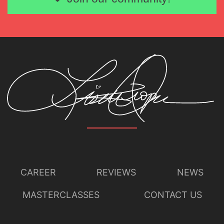
lorsque le drame se
noue sous ses yeux,
l’autorité souveraine
et la royale colère
qui marqueraient
plus nettement
l’évolution du
personnage.
CAREER
REVIEWS
NEWS
MASTERCLASSES
CONTACT US