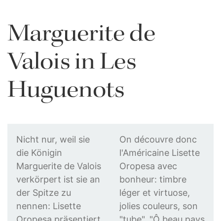
Marguerite de
Valois in Les
Huguenots
Nicht nur, weil sie
On découvre donc
die Königin
l'Américaine Lisette
Marguerite de Valois
Oropesa avec
verkörpert ist sie an
bonheur: timbre
Online Musik Magazin
CultureBox
der Spitze zu
léger et virtuose,
nennen: Lisette
jolies couleurs, son
Oropesa präsentiert
"tube", "Ô beau pays