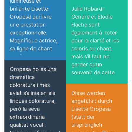
lumineuse et
un personaggio
hausse d’emblée de
Lisette Oropesa and Karine
brillante Lisette
Julie Robard-
Web Théâtre
vero.
Reine de Navarre en
Deshayes
Oropesa qui livre
Gendre et Elodie
Reine de Paris ! De
Download Full Size
une prestation
Hache sont
surcroit, son
exceptionnelle.
également à noter
Alta Musica
abattage de
Magnifique actrice,
pour la clarté et les
meneuse de revue
sa ligne de chant
coloris du chant,
au sourire craquant
est fine et
mais s’il faut ne
fait fondre la salle, à
puissante, elle se
garder qu’un
Oropesa no és una
ses pieds à la fin de
défait avec une
souvenir de cette
dramàtica
ce deuxième acte
aisance
production, c’est
coloratura i més
où son brio fait
déconcertante des
avant tout celui de
aviat s’alinia en els
Diese werden
In Fernem Land
merveille.
vocalises d’une
l’héritière d’un rôle
líriques coloratura,
angeführt durch
partition pourtant
d’abord prévu pour
però la seva
Lisette Oropesa
délicate, à l’image
Diana Damrau, la
extraordinària
(statt der
Concerto Net
d’un « Sombre
magnifique Reine
qualitat vocal i
ursprünglich
chimère »
Marguerite de Valois