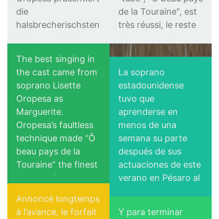
die
de la Touraine", est
halsbrecherischsten
très réussi, le reste
Arien ganz leicht,
n'est pas mal non
selbstverständlich
plus. Comme
The best singing in
und ohne Druck.
comédienne elle est
the cast came from
La soprano
Perfekte Piani
charmante (la
Lisette Oropesa
soprano Lisette
estadounidense
krönen ihre
séduction de
Download Full Size
Oropesa as
tuvo que
Opera News
wahrhaft
Marguerite et la
Marguerite.
aprenderse en
Codalario
königlichen
morgue d'une reine)
Oropesa’s faultless
menos de una
Auftritte. Eine
même si elle a
technique made “Ô
semana su parte
Perfektion, die die
moins de présence
beau pays de la
después de sus
Pariser mit
pour séparer les
Touraine” the finest
actuaciones de este
ausgiebigem
combattants mais
display of
verano en Pésaro al
Szenenapplaus
après tout, la vraie
coloratura singing
lado del mismo
belohnen.
Marguerite y a
Annoncé longtemps
heard at the Opéra
Mariotti, quien la
échoué aussi...
à l’avance, le forfait
Y para terminar
in recent years.
propuso para el