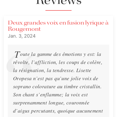
Reviews
Lisette Oropesa and
Ludovic Tézier
Ludovic Tézier
Download Full Size
Deux grandes voix en fusion lyrique à
Download Full Size
Rougemont
Jan. 3, 2024
T
oute la gamme des émotions y est: la
révolte, l’affliction, les coups de colère,
la résignation, la tendresse. Lisette
Oropesa n’est pas qu’une jolie voix de
soprano colorature au timbre cristallin.
Son chant s’enflamme; la voix est
surprenamment longue, couronnée
d’aigus percutants, quoique aucunement