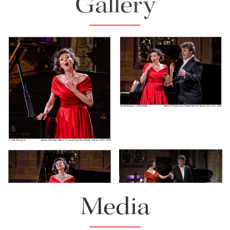
Gallery
Lisette Oropesa and
Ludovic Tézier
Download Full Size
Lisette Oropesa
Download Full Size
Lisette Oropesa and
Ludovic Tézier
Lisette Oropesa
Media
Download Full Size
Download Full Size